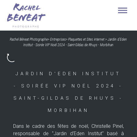
Rachel Béneat Photographe
>
Entreprises
>
Plaquettes et Sites internet
>
Jardin d'Eden
Institut - Soirée VIP Noël 2024 - Saint-Gildas de Rhuys - Morbihan
JARDIN D'EDEN INSTITUT
- SOIRÉE VIP NOËL 2024 -
SAINT-GILDAS DE RHUYS -
MORBIHAN
Dans le cadre des fêtes de noël, Christelle Pinel,
responsable de "Jardin d'Eden Institut" basé à