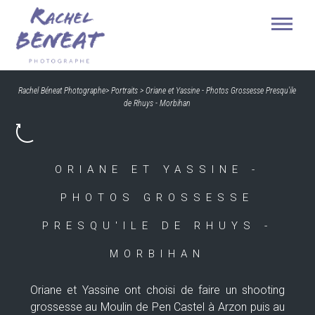
Rachel Béneat Photographe
>
Portraits
>
Oriane et Yassine - Photos Grossesse Presqu'ile
de Rhuys - Morbihan
ORIANE ET YASSINE -
PHOTOS GROSSESSE
PRESQU'ILE DE RHUYS -
MORBIHAN
Oriane et Yassine ont choisi de faire un shooting
grossesse au Moulin de Pen Castel à Arzon puis au