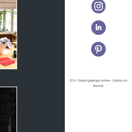
2019 -
Création graphique Vertmer
-
Création site
Beeview