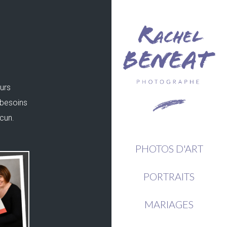
eurs
 besoins
acun.
PHOTOS D'ART
PORTRAITS
MARIAGES