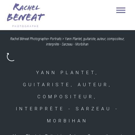
Rachel Béneat Photographe
>
Portraits
>
Yann Plantet, guitariste, auteur, compositeur,
interprète - Sarzeau - Morbihan
YANN PLANTET,
GUITARISTE, AUTEUR,
COMPOSITEUR,
INTERPRÈTE - SARZEAU -
MORBIHAN